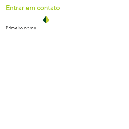
Entrar em contato
Primeiro nome
Último nome
E-mail
Telefone
Mensagem
Enviar