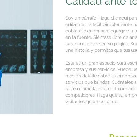
Calidad ante to
Soy un párrafo. Haga clic aquí par
editarme. Es fácil. Simplemente ha
doble clic en mí para agregar su 
en la fuente. Siéntase libre de ar
lugar que desee en su página. So
una historia y permitas que tus u
Este es un gran espacio para escr
empresa y sus servicios. Puede us
más en detalle sobre su empresa.
servicios que brindas. Cuéntales a 
se te ocurrió la idea de tu negoci
competidores. Haga que su empre
visitantes quién es usted.