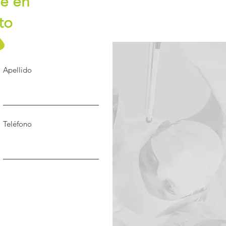
e en
to
Apellido
Teléfono